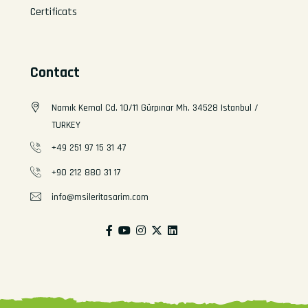
Certificats
Contact
Namık Kemal Cd. 10/11 Gürpınar Mh. 34528 Istanbul /
TURKEY
+49 251 97 15 31 47
+90 212 880 31 17
info@msileritasarim.com