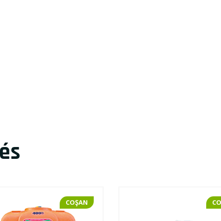
és
COŞAN
C