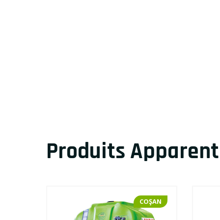
Produits Apparent
OŞAN
COŞAN