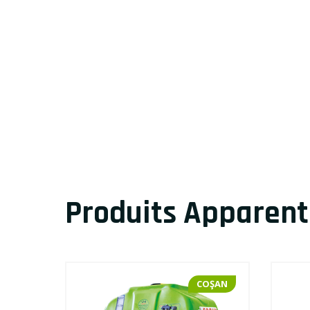
Produits Apparent
OŞAN
COŞAN