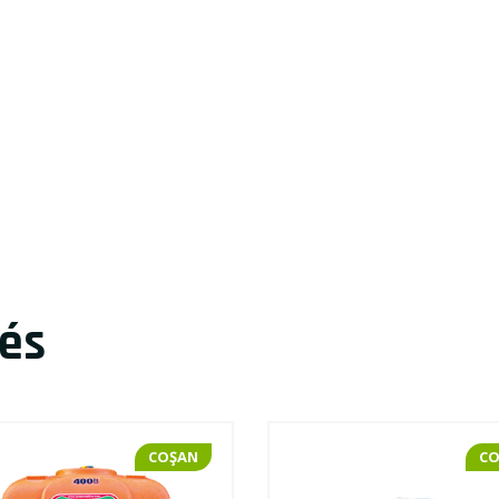
és
COŞAN
C